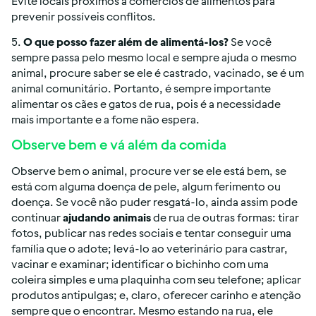
Evite locais próximos a comércios de alimentos para 
prevenir possíveis conflitos.
5. 
O que posso fazer além de alimentá-los?
 Se você 
sempre passa pelo mesmo local e sempre ajuda o mesmo 
animal, procure saber se ele é castrado, vacinado, se é um 
animal comunitário. Portanto, é sempre importante 
alimentar os cães e gatos de rua, pois é a necessidade 
mais importante e a fome não espera.
Observe bem e vá além da comida
Observe bem o animal, procure ver se ele está bem, se 
está com alguma doença de pele, algum ferimento ou 
doença. Se você não puder resgatá-lo, ainda assim pode 
continuar 
ajudando animais
 de rua de outras formas: tirar 
fotos, publicar nas redes sociais e tentar conseguir uma 
família que o adote; levá-lo ao veterinário para castrar, 
vacinar e examinar; identificar o bichinho com uma 
coleira simples e uma plaquinha com seu telefone; aplicar 
produtos antipulgas; e, claro, oferecer carinho e atenção 
sempre que o encontrar. Mesmo estando na rua, ele 