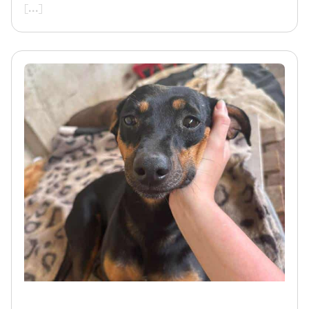
[...]