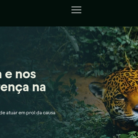
 e nos
rença na
e atuar em prol da causa