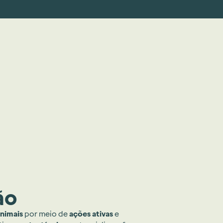
ão
animais
por meio de
ações ativas
e