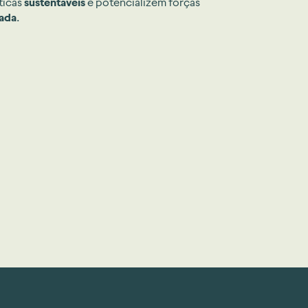
ticas
sustentáveis
e potencializem forças
rada
.