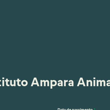
tituto Ampara Anima
Data de nascimento
*