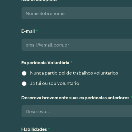
E-mail
*
Experiência Voluntária
*
Nunca participei de trabalhos voluntarios
Já fui ou sou voluntario
Descreva brevemente suas experiências anteriores
Habilidades
*