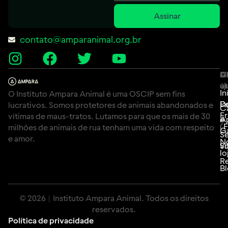
Assinar
contato@amparanimal.org.br
A
Li
C
út
aj
In
O Instituto Ampara Animal é uma OSCIP sem fins
P
D
lucrativos. Somos protetores de animais abandonados e
C
F
vítimas de maus-tratos. Lutamos para que os mais de 30
e
A
(
milhões de animais de rua tenham uma vida com respeito
G
Se
e amor.
N
Si
vo
lo
Re
B
© 2026 | Instituto Ampara Animal. Todos os direitos
reservados.
Política de privacidade