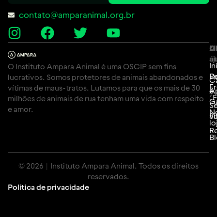
contato@amparanimal.org.br
A
Li
C
út
aj
In
O Instituto Ampara Animal é uma OSCIP sem fins
P
D
lucrativos. Somos protetores de animais abandonados e
C
F
vítimas de maus-tratos. Lutamos para que os mais de 30
e
A
(
milhões de animais de rua tenham uma vida com respeito
G
Se
e amor.
N
Si
vo
lo
Re
B
© 2026 | Instituto Ampara Animal. Todos os direitos
reservados.
Política de privacidade