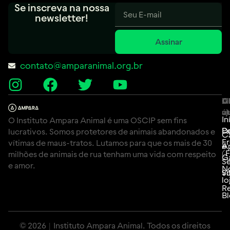
Se inscreva na nossa
newsletter!
Assinar
contato@amparanimal.org.br
A
Li
C
út
aj
In
O Instituto Ampara Animal é uma OSCIP sem fins
P
D
lucrativos. Somos protetores de animais abandonados e
C
F
vítimas de maus-tratos. Lutamos para que os mais de 30
e
A
(
milhões de animais de rua tenham uma vida com respeito
G
Se
e amor.
N
Si
vo
lo
Re
B
© 2026 | Instituto Ampara Animal. Todos os direitos