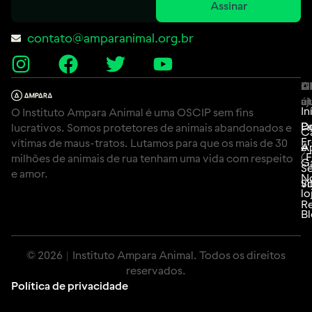
Assinar
contato@amparanimal.org.br
A
Li
C
út
aj
In
O Instituto Ampara Animal é uma OSCIP sem fins
P
D
lucrativos. Somos protetores de animais abandonados e
C
F
vítimas de maus-tratos. Lutamos para que os mais de 30
e
A
(
milhões de animais de rua tenham uma vida com respeito
G
Se
e amor.
N
Si
vo
lo
Re
B
© 2026 | Instituto Ampara Animal. Todos os direitos
reservados.
Política de privacidade