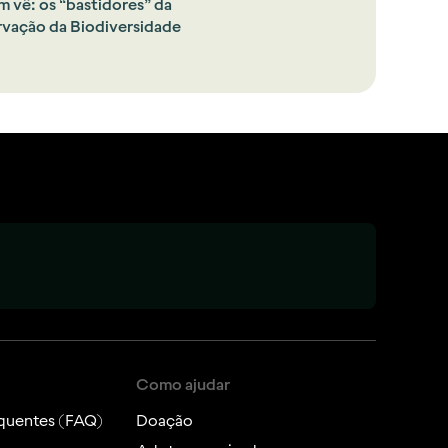
m vê: os “bastidores” da
vação da Biodiversidade
Como ajudar
quentes (FAQ)
Doação