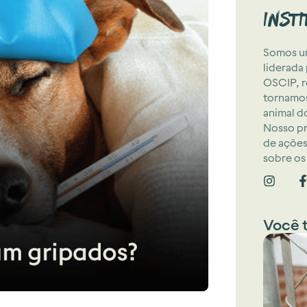
Inst
Somos um
liderada
OSCIP, r
tornamos
animal d
Nosso pr
de ações
sobre os 
Você 