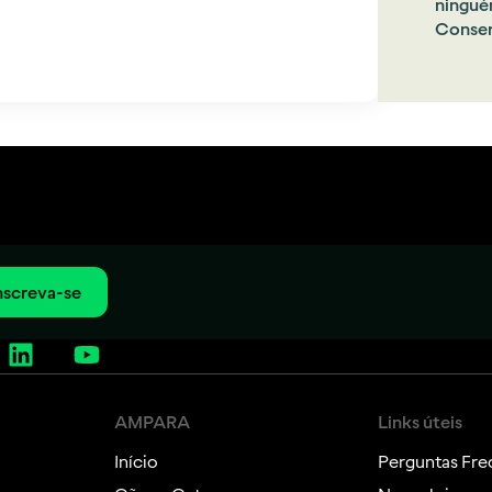
ningué
Conser
nscreva-se
AMPARA
Links úteis
Início
Perguntas Fre