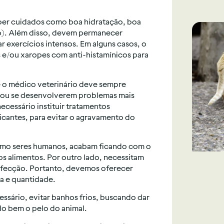
ber cuidados como boa hidratação, boa
co). Além disso, devem permanecer
r exercícios intensos. Em alguns casos, o
s e/ou xaropes com anti-histamínicos para
e o médico veterinário deve sempre
 ou se desenvolverem problemas mais
cessário instituir tratamentos
icantes, para evitar o agravamento do
como seres humanos, acabam ficando com o
s alimentos. Por outro lado, necessitam
infecção. Portanto, devemos oferecer
ia e quantidade.
ssário, evitar banhos frios, buscando dar
o bem o pelo do animal.