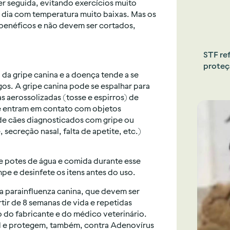
er seguida, evitando exercícios muito
 dia com temperatura muito baixas. Mas os
o benéficos e não devem ser cortados,
STF re
proteç
 da gripe canina e a doença tende a se
gos. A gripe canina pode se espalhar para
s aerossolizadas (tosse e espirros) de
ue entram em contato com objetos
de cães diagnosticados com gripe ou
 secreção nasal, falta de apetite, etc.)
 e potes de água e comida durante esse
pe e desinfete os itens antes do uso.
a parainfluenza canina, que devem ser
tir de 8 semanas de vida e repetidas
do fabricante e do médico veterinário.
al e protegem, também, contra Adenovírus