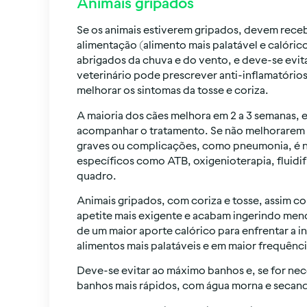
Animais gripados
Se os animais estiverem gripados, devem rece
alimentação (alimento mais palatável e calóri
abrigados da chuva e do vento, e deve-se evita
veterinário pode prescrever anti-inflamatório
melhorar os sintomas da tosse e coriza.
A maioria dos cães melhora em 2 a 3 semanas, 
acompanhar o tratamento. Se não melhorarem
graves ou complicações, como pneumonia, é ne
específicos como ATB, oxigenioterapia, fluidif
quadro.
Animais gripados, com coriza e tosse, assim 
apetite mais exigente e acabam ingerindo meno
de um maior aporte calórico para enfrentar a 
alimentos mais palatáveis e em maior frequênc
Deve-se evitar ao máximo banhos e, se for nece
banhos mais rápidos, com água morna e secand