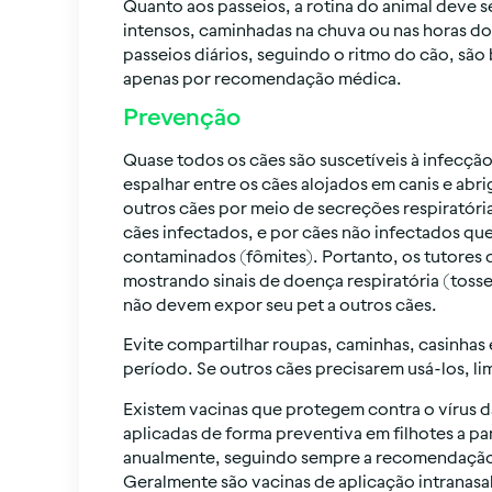
Quanto aos passeios, a rotina do animal deve s
intensos, caminhadas na chuva ou nas horas do
passeios diários, seguindo o ritmo do cão, sã
apenas por recomendação médica.
Prevenção
Quase todos os cães são suscetíveis à infecção
espalhar entre os cães alojados em canis e abri
outros cães por meio de secreções respiratória
cães infectados, e por cães não infectados q
contaminados (fômites). Portanto, os tutores 
mostrando sinais de doença respiratória (tosse,
não devem expor seu pet a outros cães.
Evite compartilhar roupas, caminhas, casinhas
período. Se outros cães precisarem usá-los, lim
Existem vacinas que protegem contra o vírus d
aplicadas de forma preventiva em filhotes a par
anualmente, seguindo sempre a recomendação 
Geralmente são vacinas de aplicação intranas