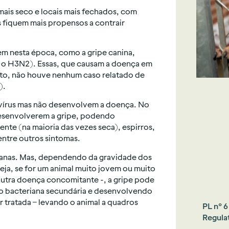
mais seco e locais mais fechados, com
 fiquem mais propensos a contrair
m nesta época, como a gripe canina,
e o H3N2). Essas, que causam a doença em
to, não houve nenhum caso relatado de
).
vírus mas não desenvolvem a doença. No
desenvolverem a gripe, podendo
ente (na maioria das vezes seca), espirros,
 entre outros sintomas.
manas. Mas, dependendo da gravidade dos
seja, se for um animal muito jovem ou muito
utra doença concomitante -, a gripe pode
ão bacteriana secundária e desenvolvendo
 tratada – levando o animal a quadros
PL nº 
Regula