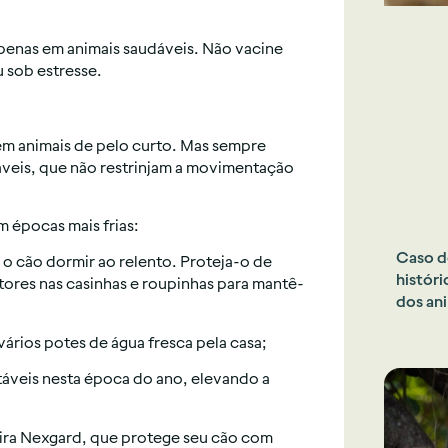
apenas em animais saudáveis. Não vacine
 sob estresse.
em animais de pelo curto. Mas sempre
áveis, que não restrinjam a movimentação
 épocas mais frias:
Caso d
e o cão dormir ao relento. Proteja-o de
históri
tores nas casinhas e roupinhas para mantê-
dos ani
rios potes de água fresca pela casa;
táveis nesta época do ano, elevando a
eira Nexgard, que protege seu cão com