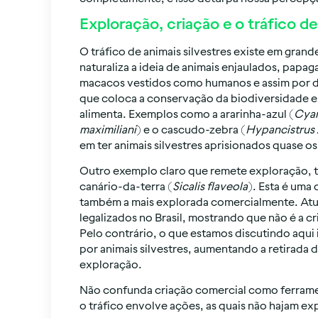
Exploração, criação e o tráfico de
O tráfico de animais silvestres existe em gran
naturaliza a ideia de animais enjaulados, papag
macacos vestidos como humanos e assim por di
que coloca a conservação da biodiversidade em
alimenta. Exemplos como a ararinha-azul (
Cyan
maximiliani
) e o cascudo-zebra (
Hypancistrus 
em ter animais silvestres aprisionados quase os
Outro exemplo claro que remete exploração, trá
canário-da-terra (
Sicalis flaveola
). Esta é uma 
também a mais explorada comercialmente. Atua
legalizados no Brasil, mostrando que não é a c
Pelo contrário, o que estamos discutindo aqui 
por animais silvestres, aumentando a retirada 
exploração.
Não confunda criação comercial como ferrame
o tráfico envolve ações, as quais não hajam ex