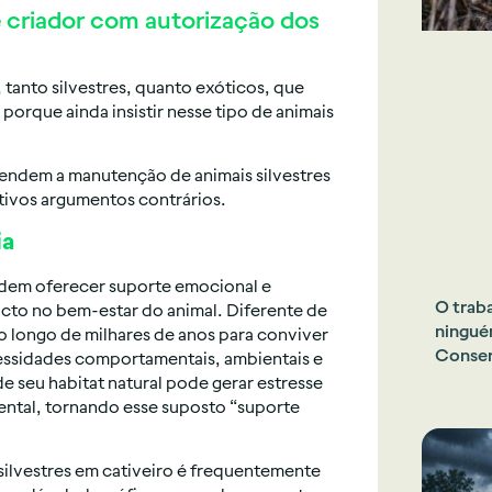
e criador com autorização dos
 tanto silvestres, quanto exóticos, que
orque ainda insistir nesse tipo de animais
endem a manutenção de animais silvestres
tivos argumentos contrários.
ia
odem oferecer suporte emocional e
O trab
acto no bem-estar do animal. Diferente de
ningué
o longo de milhares de anos para conviver
Conser
essidades comportamentais, ambientais e
de seu habitat natural pode gerar estresse
mental, tornando esse suposto “suporte
silvestres em cativeiro é frequentemente