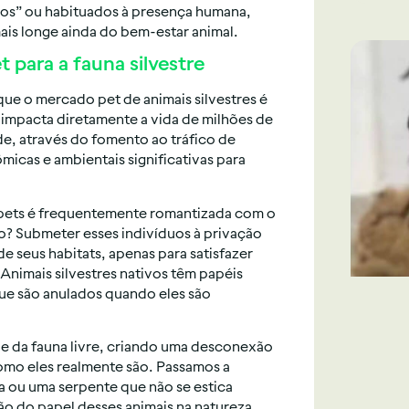
os” ou habituados à presença humana,
ais longe ainda do bem-estar animal.
para a fauna silvestre
ue o mercado pet de animais silvestres é
 impacta diretamente a vida de milhões de
e, através do fomento ao tráfico de
micas e ambientais significativas para
 pets é frequentemente romantizada com o
to? Submeter esses indivíduos à privação
e seus habitats, apenas para satisfazer
nimais silvestres nativos têm papéis
ue são anulados quando eles são
de da fauna livre, criando uma desconexão
omo eles realmente são. Passamos a
a ou uma serpente que não se estica
o do papel desses animais na natureza.