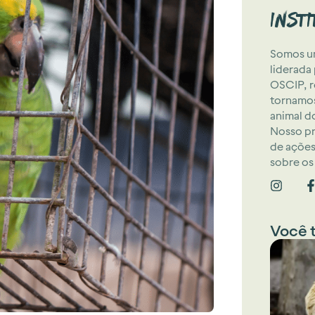
Inst
Somos um
liderada
OSCIP, r
tornamos
animal d
Nosso pr
de ações
sobre os 
Você 