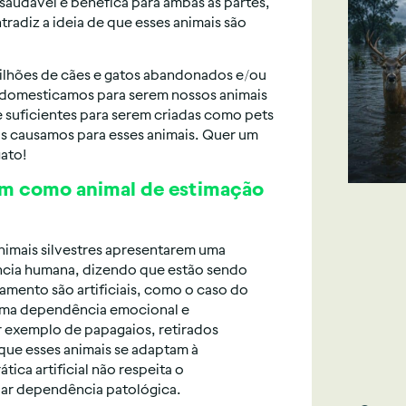
udável e benéfica para ambas as partes,
adiz a ideia de que esses animais são
 milhões de cães e gatos abandonados e/ou
e domesticamos para serem nossos animais
 suficientes para serem criadas como pets
s causamos para esses animais. Quer um
ato!
em como animal de estimação
imais silvestres apresentarem uma
ncia humana, dizendo que estão sendo
mento são artificiais, como o caso do
 uma dependência emocional e
 exemplo de papagaios, retirados
que esses animais se adaptam à
ica artificial não respeita o
iar dependência patológica.