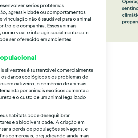
Operaç
desenvolver sérios problemas
sentin
ão, agressividade ou comportamentos
climáti
e vinculação não é saudável para o animal
prepar
ontrole e companhia. Esses animais
, como voar e interagir socialmente com
pode ser oferecido em ambientes
populacional
s silvestres é sustentável comercialmente
os danos ecológicos e os problemas de
s em cativeiro, o comércio de animais
 a demanda por animais exóticos aumenta a
ureza e o custo de um animal legalizado
 seus habitats pode desequilibrar
tares e a biodiversidade. A criação em
ar a perda de populações selvagens, e
fins comerciais, prejudicando ainda mais