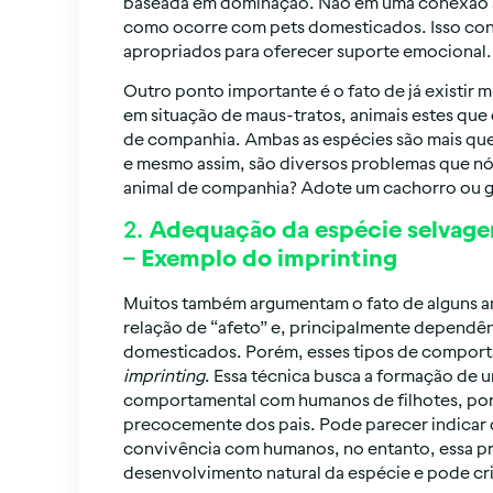
baseada em dominação. Não em uma conexão sa
como ocorre com pets domesticados. Isso contr
apropriados para oferecer suporte emocional.
Outro ponto importante é o fato de já existir
em situação de maus-tratos, animais estes qu
de companhia. Ambas as espécies são mais que
e mesmo assim, são diversos problemas que nó
animal de companhia? Adote um cachorro ou g
2.
Adequação da espécie selvag
– Exemplo do imprinting
Muitos também argumentam o fato de alguns an
relação de “afeto” e, principalmente dependê
domesticados. Porém, esses tipos de comporta
imprinting
. Essa técnica busca a formação de
comportamental com humanos de filhotes, por
precocemente dos pais. Pode parecer indicar 
convivência com humanos, no entanto, essa prát
desenvolvimento natural da espécie e pode cr