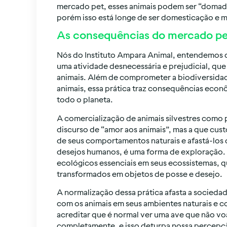
mercado pet, esses animais podem ser “domad
porém isso está longe de ser domesticação e m
As consequências do mercado pet 
Nós do Instituto Ampara Animal, entendemos q
uma atividade desnecessária e prejudicial, que
animais. Além de comprometer a biodiversidad
animais, essa prática traz consequências econô
todo o planeta.
A comercialização de animais silvestres como
discurso de “amor aos animais”, mas a que cus
de seus comportamentos naturais e afastá-los d
desejos humanos, é uma forma de exploração. A
ecológicos essenciais em seus ecossistemas, q
transformados em objetos de posse e desejo.
A normalização dessa prática afasta a socieda
com os animais em seus ambientes naturais e c
acreditar que é normal ver uma ave que não vo
completamente, e isso deturpa nossa percepçã