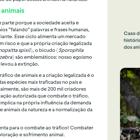
 animais
de parte porque a sociedade aceita e
aios “falando” palavras e frases humanas,
Caso d
ante. Esse ciclo alimenta um mercado
históri
 risco e que a própria criação legalizada
dos ani
opsitta spixii
), o bicudo (
Sporophila
zebra
) são emblemáticos: nosso egoísmo
 levou à extinção.
fico de animais e a criação legalizada é o
das espécies mais traficadas no país e
lmente, são mais de 200 mil criadores
riação autorizada que combate o tráfico.
implica na própria influência da demanda
de animais da natureza e a normalização da
nta para o combate ao tráfico! Combater
ploração e sofrimento animal.