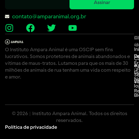
Assinar
contato@amparanimal.org.br
A
Li
C
út
aj
In
O Instituto Ampara Animal é uma OSCIP sem fins
P
D
lucrativos. Somos protetores de animais abandonados e
C
F
vítimas de maus-tratos. Lutamos para que os mais de 30
e
A
(
milhões de animais de rua tenham uma vida com respeito
G
Se
e amor.
N
Si
vo
lo
Re
B
© 2026 | Instituto Ampara Animal. Todos os direitos
reservados.
Política de privacidade