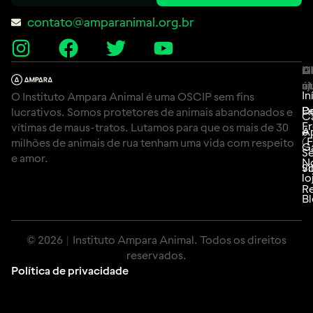
contato@amparanimal.org.br
A
Li
C
út
aj
In
O Instituto Ampara Animal é uma OSCIP sem fins
P
D
lucrativos. Somos protetores de animais abandonados e
C
F
vítimas de maus-tratos. Lutamos para que os mais de 30
e
A
(
milhões de animais de rua tenham uma vida com respeito
G
Se
e amor.
N
Si
vo
lo
Re
B
© 2026 | Instituto Ampara Animal. Todos os direitos
reservados.
Política de privacidade