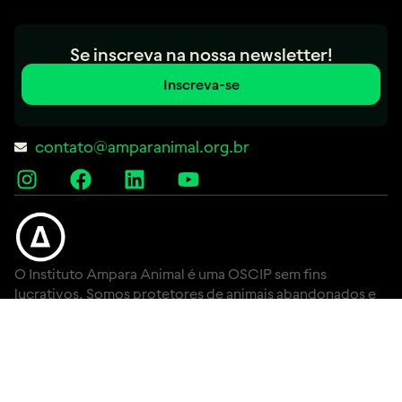
Se inscreva na nossa newsletter!
Inscreva-se
contato@amparanimal.org.br
O Instituto Ampara Animal é uma OSCIP sem fins
lucrativos. Somos protetores de animais abandonados e
vítimas de maus-tratos. Lutamos para que os mais de 30
milhões de animais de rua tenham uma vida com respeito
e amor.
AMPARA
Links úteis
Como ajudar