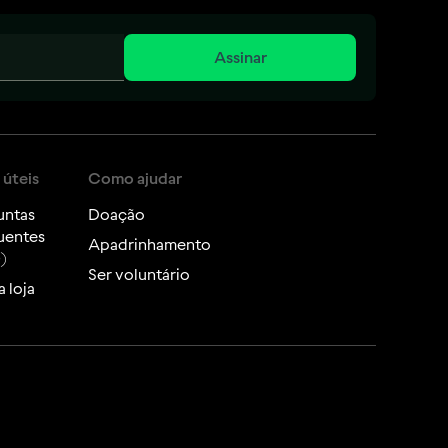
Assinar
 úteis
Como ajudar
untas
Doação
uentes
Apadrinhamento
)
Ser voluntário
 loja