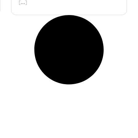
[...]