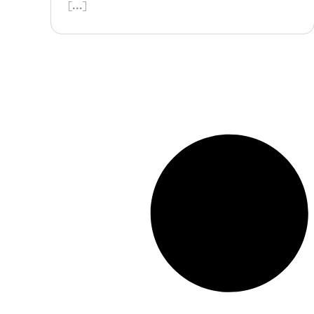
[...]