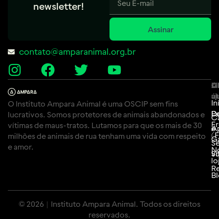
newsletter!
Assinar
contato@amparanimal.org.br
A
Li
C
út
aj
In
O Instituto Ampara Animal é uma OSCIP sem fins
P
D
lucrativos. Somos protetores de animais abandonados e
C
F
vítimas de maus-tratos. Lutamos para que os mais de 30
e
A
(
milhões de animais de rua tenham uma vida com respeito
G
Se
e amor.
N
Si
vo
lo
Re
B
© 2026 | Instituto Ampara Animal. Todos os direitos
reservados.