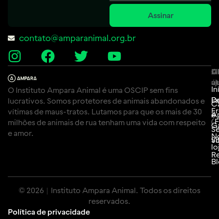
Assinar
contato@amparanimal.org.br
A
Li
C
út
aj
In
O Instituto Ampara Animal é uma OSCIP sem fins
P
D
lucrativos. Somos protetores de animais abandonados e
C
F
vítimas de maus-tratos. Lutamos para que os mais de 30
e
A
(
milhões de animais de rua tenham uma vida com respeito
G
Se
e amor.
N
Si
vo
lo
Re
B
© 2026 | Instituto Ampara Animal. Todos os direitos
reservados.
Política de privacidade