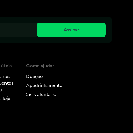
Assinar
 úteis
Como ajudar
untas
Doação
uentes
Apadrinhamento
)
Ser voluntário
 loja