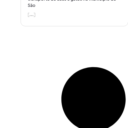
São
[...]