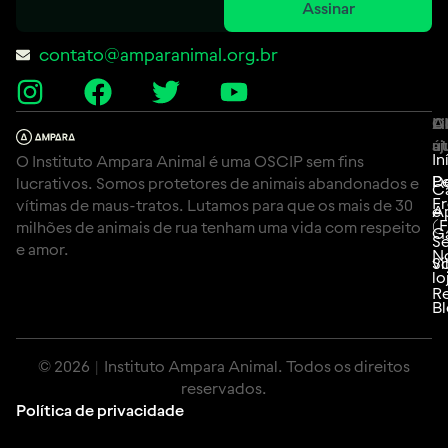
Assinar
contato@amparanimal.org.br
A
Li
C
út
aj
In
O Instituto Ampara Animal é uma OSCIP sem fins
P
D
lucrativos. Somos protetores de animais abandonados e
C
F
vítimas de maus-tratos. Lutamos para que os mais de 30
e
A
(
milhões de animais de rua tenham uma vida com respeito
G
Se
e amor.
N
Si
vo
lo
Re
B
© 2026 | Instituto Ampara Animal. Todos os direitos
reservados.
Política de privacidade