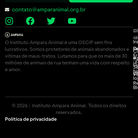
contato@amparanimal.org.br
A
Li
C
út
aj
In
O Instituto Ampara Animal é uma OSCIP sem fins
P
D
lucrativos. Somos protetores de animais abandonados e
C
F
vítimas de maus-tratos. Lutamos para que os mais de 30
e
A
(
milhões de animais de rua tenham uma vida com respeito
G
Se
e amor.
N
Si
vo
lo
Re
B
© 2026 | Instituto Ampara Animal. Todos os direitos
reservados.
Política de privacidade