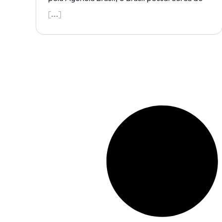
[...]