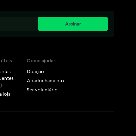
Assinar
 úteis
Como ajudar
untas
Doação
uentes
Apadrinhamento
)
Ser voluntário
 loja