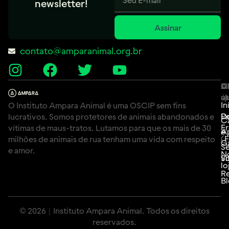
newsletter!
Assinar
contato@amparanimal.org.br
A
Li
C
út
aj
In
O Instituto Ampara Animal é uma OSCIP sem fins
P
D
lucrativos. Somos protetores de animais abandonados e
C
F
vítimas de maus-tratos. Lutamos para que os mais de 30
e
A
(
milhões de animais de rua tenham uma vida com respeito
G
Se
e amor.
N
Si
vo
lo
Re
B
© 2026 | Instituto Ampara Animal. Todos os direitos
reservados.