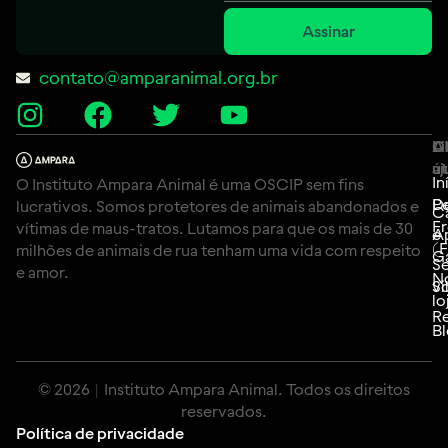
Assinar
contato@amparanimal.org.br
A
Li
C
út
aj
In
O Instituto Ampara Animal é uma OSCIP sem fins
P
D
lucrativos. Somos protetores de animais abandonados e
C
F
vítimas de maus-tratos. Lutamos para que os mais de 30
e
A
(
milhões de animais de rua tenham uma vida com respeito
G
Se
e amor.
N
Si
vo
lo
Re
B
© 2026 | Instituto Ampara Animal. Todos os direitos
reservados.
Política de privacidade