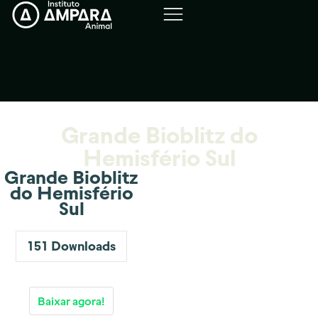
Grande Bioblitz do
Hemisfério Sul
Grande Bioblitz
do Hemisfério
Sul
151
Downloads
Baixar agora!